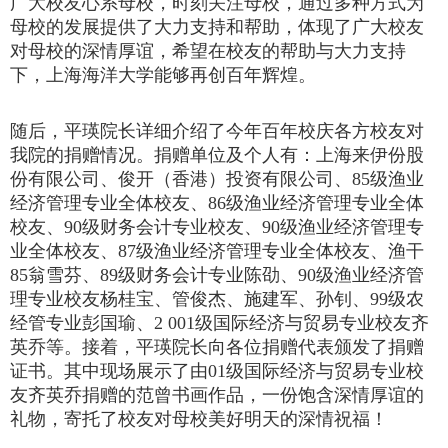
广大校友心系母校，时刻关注母校，通过多种方式为
母校的发展提供了大力支持和帮助，体现了广大校友
对母校的深情厚谊，希望在校友的帮助与大力支持
下，上海海洋大学能够再创百年辉煌。
随后，平瑛院长详细介绍了今年百年校庆各方校友对
我院的捐赠情况。捐赠单位及个人有：上海来伊份股
份有限公司、俊开（香港）投资有限公司、85级渔业
经济管理专业全体校友、86级渔业经济管理专业全体
校友、90级财务会计专业校友、90级渔业经济管理专
业全体校友、87级渔业经济管理专业全体校友、渔干
85翁雪芬、89级财务会计专业陈劭、90级渔业经济管
理专业校友杨桂宝、管俊杰、施建军、孙钊、99级农
经管专业彭国瑜、2 001级国际经济与贸易专业校友齐
英乔等。接着，平瑛院长向各位捐赠代表颁发了捐赠
证书。其中现场展示了由01级国际经济与贸易专业校
友齐英乔捐赠的范曾书画作品，一份饱含深情厚谊的
礼物，寄托了校友对母校美好明天的深情祝福！