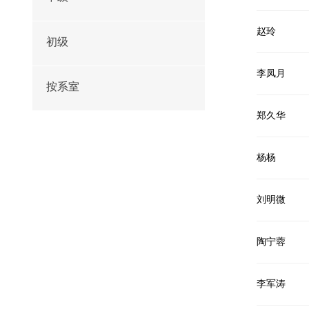
赵玲
初级
李凤月
按系室
郑久华
杨杨
刘明微
陶宁蓉
李军涛