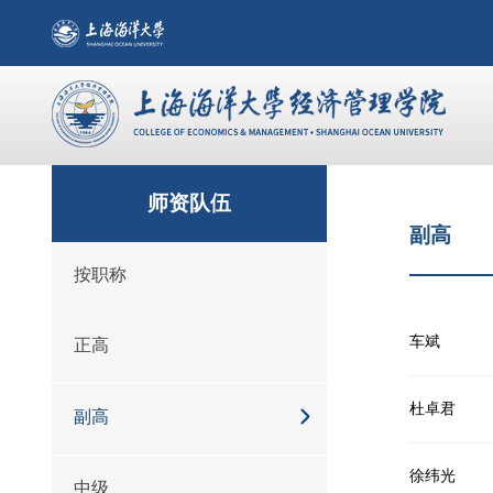
师资队伍
副高
按职称
车斌
正高
杜卓君
副高
徐纬光
中级