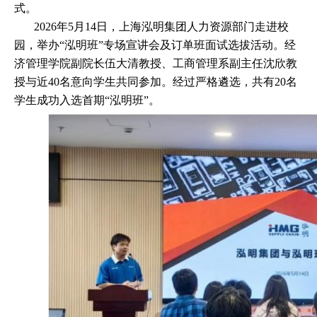
式。
2026
年
5
月
14
日，上海泓明集团人力资源部门走进校
园，举办“泓明班”专场宣讲会及订单班面试选拔活动。经
济管理学院副院长伍大清教授、工商管理系副主任沈欣教
授与近
40
名意向学生共同参加。经过严格遴选，共有
20
名
学生成功入选首期“泓明班”。