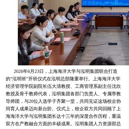
2026
年
6
月
23
日，
上海海洋大学
与泓明集团
联合打造
的“泓明班”开班仪式在泓明总部
隆重
举行。上海海洋大学
经济管理学院副院长伍大清教授、工商管理系副主任沈欣
教授及骨干教师代表，泓明集团各部门负责人、专属带教
导师团，与
20
位入选学子齐聚一堂，共同见证这场校企协
同育人成果迈向新台阶。
仪式上，校企双方共同回顾了上
海海洋大学与泓明集团长达十三年的深度合作历程，重温
双方在产教融合方面的丰硕成果。泓明集团人力资源部总