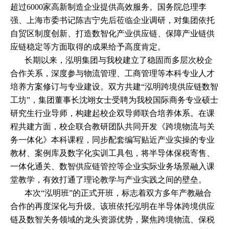
超过
6000
家高新制造企业提供高效服务。国务院总理李
强、上海市委书记陈吉宁先后莅临企业调研，对集团依托
自贸区制度创新、打造数智化产业供应链、保障产业链供
应链稳定等方面取得的成果给予高度肯定。
长期以来，泓明集团与我校建立了稳固而多层次校企
合作关系，深度参与物流管理、工商管理等本科专业人才
培养方案修订与专业建设。双方共建“泓明跨境供应链数智
工坊”，集团董事长沈翊女士受聘为我校国际商务专业硕士
研究生行业导师，构建起校企双导师联合培养体系。在课
程共建方面，校企联合教研团队共同开发《跨境物流与关
务一体化》本科课程，同步配套编写贴近产业实操的专业
教材、案例库及数字化实训工具包，将半导体保税寄售、
一体化通关、数智供应链管控等企业实际业务场景融入课
堂教学，有效打通了理论教学与产业实践之间的壁垒。
本次“泓明班”的正式开班，标志着双方多年产教融合
合作的再度深化与升级。该班依托泓明在半导体跨境供应
链及数智关务领域的龙头资源优势，聚焦跨境物流、保税