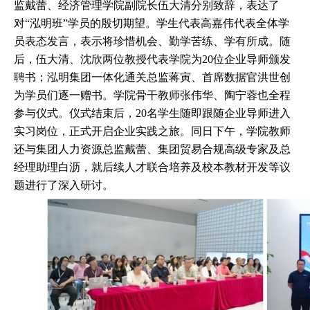
监戴蕾、经济管理学院副院长伍大清分别致辞，表达了
对“泓明班”学员的殷切期望。学生代表高嘉伟代表全体学
员表态发言，表示将珍惜机会、勤学苦练、学有所成。随
后，伍大清、沈欣两位教授代表学院为
20
位企业导师颁发
聘书；泓明集团一体化通关总监蒋寅、首席数据官洪世创
为学员们逐一赠书。学院骨干教师张伟华、陶宁蓉也全程
参与仪式。仪式结束后，
20
名学生随即跟随企业导师进入
实习岗位，正式开启企业实践之旅。同日下午，学院教师
还与集团人力资源总监戴蕾、集团贸易合规高级专家及总
经理助理白沥，就后续人才联合培养及校本教材开发等议
题进行了深入研讨。