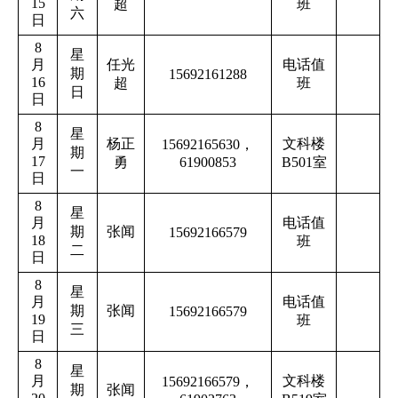
15
超
班
六
日
8
星
月
任光
电话值
期
15692161288
16
超
班
日
日
8
星
月
杨正
文科楼
15692165630，
期
17
勇
61900853
B501室
一
日
8
星
月
电话值
期
张闻
15692166579
18
班
二
日
8
星
月
电话值
期
张闻
15692166579
19
班
三
日
8
星
月
文科楼
15692166579，
期
张闻