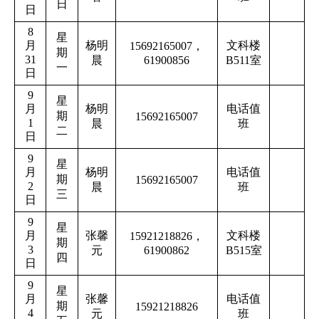
日
日
8
星
月
杨明
文科楼
15692165007，
期
31
晨
61900856
B511室
一
日
9
星
月
杨明
电话值
期
15692165007
1
晨
班
二
日
9
星
月
杨明
电话值
期
15692165007
2
晨
班
三
日
9
星
月
张馨
文科楼
15921218826，
期
3
元
61900862
B515室
四
日
9
星
月
张馨
电话值
期
15921218826
4
元
班