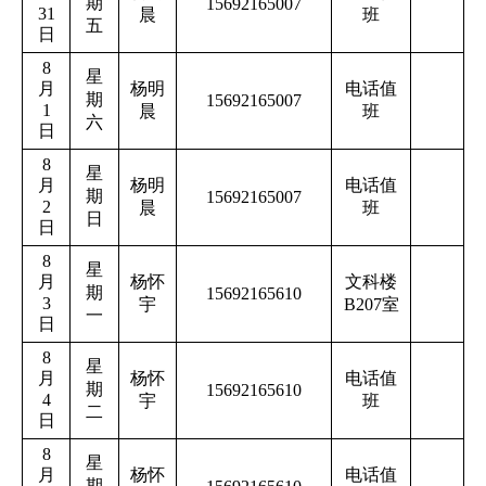
期
15692165007
31
晨
班
五
日
8
星
月
杨明
电话值
期
15692165007
1
晨
班
六
日
8
星
月
杨明
电话值
期
15692165007
2
晨
班
日
日
8
星
月
杨怀
文科楼
期
15692165610
3
宇
B207室
一
日
8
星
月
杨怀
电话值
期
15692165610
4
宇
班
二
日
8
星
月
杨怀
电话值
期