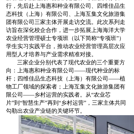
行，先后赴上海惠和种业有限公司、四维佳品生
态科技（上海）有限公司、上海互集文化旅游集
团有限公司三家主体开展走访交流。此次系列走
访旨在深化校企合作，进一步拓展上海海洋大学
农业经营管理硕士专项班（以下简称
“
专项班
”
）
学生实习实践平台，推动农业经营管理高层次应
用型人才培养与产业需求精准对接。
三家企业分别代表了现代农业的三个重要方
向：上海惠和种业有限公司
——
现代种业的标
杆；四维佳品生态科技（上海）有限公司
——
植
物工厂领域的探索者；上海互集文化旅游集团有
限公司
——
乡村运营的实践者。从
“
农业芯
片
”
到
“
智慧生产
”
再到
“
乡村运营
”
，三家主体共同
勾勒出农业产业链的关键环节。