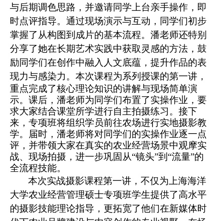
与后期调色思路，并邀请同学上台亲手操作，即
时点评指导。通过现场演示与互动，同学们初步
掌握了从构图到成片的基本流程。潘老师还特别
分享了她在长期艺术实践中获取灵感的方法，鼓
励同学们在创作中融入人文底蕴，提升作品的表
现力与感染力。
本次课程为系列授课的第一讲，
重点完成了核心理论知识的讲解与现场简单演
示。课后，潘老师为同学们布置了实操作业，要
求大家结合课堂所学进行自主拍摄练习。接下
来，专项班将组织学员前往农场进行实地摄影教
学。届时，潘老师将对同学们的实操作业逐一点
评，并带领大家在真实的农业经营场景中观摩实
战、现场拍摄，进一步巩固从
“
镜头
”
到
“
流量
”
的
全流程技能。
本次实战摄影课程第一讲，不仅为上海海洋
大学农业经营管理硕士专项班学生提供了高水平
的摄影技能理论指导，更拓宽了他们在新媒体时