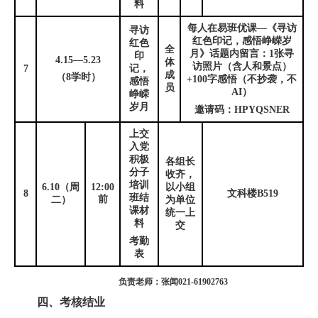
料
每人在易班优课—《寻访
寻访
红色印记，感悟峥嵘岁
红色
全
月》话题内留言：
1
张寻
印
4.15
—
5.23
体
访照片（含人和景点）
7
记，
成
（
8
学时）
+100
字感悟（不抄袭，不
感悟
员
AI
）
峥嵘
岁月
邀请码：
HPYQSNER
上交
入党
积极
各组长
分子
收齐，
培训
6.10
（周
12:00
以小组
8
文科楼
B519
班结
前
二）
为单位
课材
统一上
料
交
考勤
表
负责老师
：
张闻
021-61902763
四、考核结业