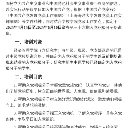
固树立为共产主义事业和中国特色社会主义事业奋斗终身的信念，
以实际行动争取早日加入中国共产党，根据《中国共产党章程》
《中国共产党发展党员工作细则》《上海海洋大学发展党员工作实
施细则》等文件精神，同时结合学校学院党政工作要点，拟定
于
2025
年
4
月
15
日至
2025
年
6
月
10
日
举
办第三十六期入党积极分子培训
班。
一、培训对象
经济管理学院（含研究生）各年级、班级、党支部选送的已通
过中级党校培训合格，并确定为入党积极分子的学生
以及前期培训
班未结业的入党积极分子；研究生新生中原学校已经确定为入党积
极分子的学生
。
二、培训目的
1.
帮助入党积极分子掌握党章党规党纪，认真学习党史，使他
们了解党的历史，树立正确的世界观、人生观、价值观和荣辱观。
2.
帮助入党积极分子树立海洋意识和海洋观念，激发他们积极
向上、追求梦想的激情。
3.
帮助入党积极分子端正入党动机，了解入党程序，具备入党
条件，争取早日加入党组织。
4.
帮助入党积极分子提高演讲和表达能力，增强个人综合素