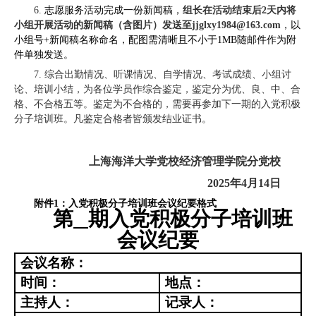
6.
志愿服务活动完成一份新闻稿，
组长在活动结束后
2
天内将
小组开展活动的新闻稿（含图片）发送至
jjglxy1984@163.com
，以
小组号
+
新闻稿名称命名，配图需清晰且不小于
1MB
随邮件作为附
件单独发送。
7.
综合出勤情况、听课情况、自学情况、考试成绩、小组讨
论、培训小结，为各位学员作综合鉴定，鉴定分为优、良、中、合
格、不合格五等。鉴定为不合格的，需要再参加下一期的入党积极
分子培训班。凡鉴定合格者皆颁发结业证书。
上海海洋大学党校经济管理学院分党校
2025
年
4
月
14
日
附件
1
：
入党积极分子培训班会议纪要格式
第
期入党积极分子培训班
会议纪要
会议名称：
时间：
地点：
主持人：
记录人：