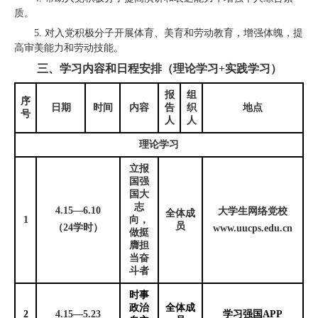
质。
5.
对入党积极分子开展体育、美育和劳动教育，增强体魄，提
高审美能力和劳动技能。
三、学习内容和日程安排（理论学习
+
实践学习）
报
组
序
日期
时间
内容
告
织
地点
号
人
人
理论学习
立报
国强
国大
志
4.15
—
6.10
大学生网络党校
全体成
1
向，
员
（
24
学时）
www.uucps.edu.cn
做挺
膺担
当奋
斗者
时事
政治
全体成
2
4.15
—
5.23
学习强国
APP