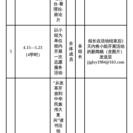
台
-
看
理论
-
政论
片
以小
组为
单位
组长在活动结束后
2
全
校内
各
天内将小组开展活动
4.15
—
5.23
体
5
开展
组
的新闻稿（含图片）
成
（
4
学时）
一次
长
发送至
员
志愿
jjglxy1984@163.com
服务
活动
“从改
革开
放到
中华
民族
伟大
复
兴”读
书活
动