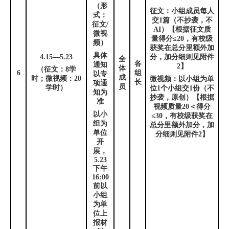
（形
征文：小组成员每人
式：
交
1
篇（不抄袭，不
征文
/
AI
）【根据征文质
微视
量得分≤
20
，有校级
频）
获奖在总分里额外加
具体
4.15
—
5.23
分，加分细则见附件
全
各
通知
2
】
体
（征文：
8
学
6
组
以专
成
时；微视频：
20
微视频：以小组为单
长
项通
员
学时）
位
1
个小组交
1
份（不
知为
抄袭，原创）【根据
准
视频质量
20
＜得分
以小
≤
30
，有校级获奖在
组为
总分里额外加分，加
单位
分细则见附件
2
】
开
展，
5.23
下午
16:00
前以
小组
为单
位上
报材