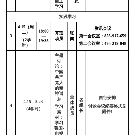
自主
员
学习
实践学习
4.15
（周
腾讯会议
18:00
二）
开班
张
3
—
第一会议室：
853-917-659
动员
闻
（
2
学
19:35
第二会议室：
476-219-048
时）
主题
讨
论：
中国
共产
党人
的精
神谱
全
自行安排
系
各
4.15
—
5.23
体
4
组
讨论会议纪要格式见
学习
成
（
4
学时）
长
附件
1
素
员
材：
学习
强国
-
电视