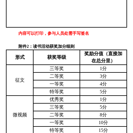
内容可以打印，参与人员处需手写签名
附件
2
：读书活动获奖加分细则
奖励分值（直接加
形式
获奖等级
在总分里）
三等奖
1
分
二等奖
3
分
征文
一等奖
4
分
特等奖
5
分
优秀奖
1
分
三等奖
5
分
微视频
二等奖
8
分
一等奖
10
分
特等奖
15
分