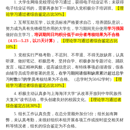
1.
大学生网络党校理论学习通过，获得电子结业证书；未获得
电子结业证书的，需要再参加下一期的入党积极分子培训班。
【理
论学习通过者综合鉴定占比
50%
】
2.
互帮互助互学，以党员标准严格要求自己，培养团队意识，
努力成为具有先锋模范作用的大学生，学习期间充分使用
学习强国
做好自主学习，
培训期间日均积分低于
40
分者考核结果为不合格
（
4.15
—
5.23
，以
25
天计算）
。
【理论学习通过者综合鉴定占比
10%
】
3.
党校实行严格考勤，不迟到、不早退、不得无故缺席，认真
听课、做好笔记、积极思考、坚持自学、积极参加专题讨论、踊跃
发言，端正精神风貌，提高诚信意识，有特殊事项必须请假，假条
由辅导员或导师签署的意见，
在学习期间请假和缺席累计超过总学
习时数
1/7
的学员
考核结果为不合格。（总学时为
50/62
学时）
【理
论学习通过者综合鉴定占比
10%
】
4.
积极主动认真参与上海海洋大学“从改革开放到中华民族伟
大复兴”读书活动，带头创建良好的校园文化。
【理论学习通过者
综合鉴定占比
30%
】
5.
组长工作认真负责，在总分里额外加分
5
分；组长如有舞
弊，未认真考勤，未很好组织本组开展各项工作或按时提交相关材
料等情况者，组长的综合鉴定为不合格。