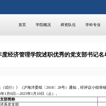
首页
学院概况
师资队伍
学科专业
24年度经济管理学院述职优秀的党支部书记名
法（试行）》（沪海洋委组〔
2018
〕
28
号）通知，经评议小组审
5
年
1
月
6
日
—2025
年
1
月
10
日（止）。
支部简称
济系党支部