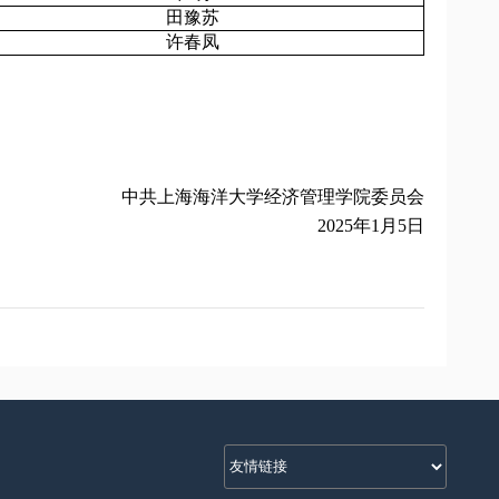
田豫苏
许春凤
中共上海海洋大学经济管理学院委员会
2025
年
1
月
5
日