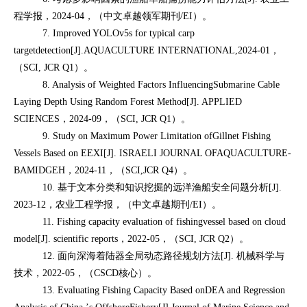
程学报，
2024-04
，（中文卓越领军期刊
/EI
）。
7. Improved YOLOv5s for typical carp
targetdetection[J].AQUACULTURE
INTERNATIONAL,2024-01
，
（
SCI, JCR Q1
）。
8. Analysis of Weighted Factors InfluencingSubmarine Cable
Laying Depth Using Random Forest Method[J]. APPLIED
SCIENCES
，
2024-09
，（
SCI, JCR Q1
）。
9. Study on Maximum Power Limitation ofGillnet Fishing
Vessels Based on EEXI[J]. ISRAELI JOURNAL OFAQUACULTURE-
BAMIDGEH
，
2024-11
，（
SCI,JCR Q4
）。
10.
基于文本分类和知识挖掘的远洋渔船安全问题分析
[J].
2023-12
，农业工程学报，（中文卓越期刊
/EI
）。
11. Fishing capacity evaluation of fishingvessel based on cloud
model[J]. scientific reports
，
2022-05
，（
SCI, JCR Q2
）。
12.
面向深海着陆器全局动态路径规划方法
[J].
机械科学与
技术，
2022-05
，（
CSCD
核心）。
13. Evaluating Fishing Capacity Based onDEA and Regression