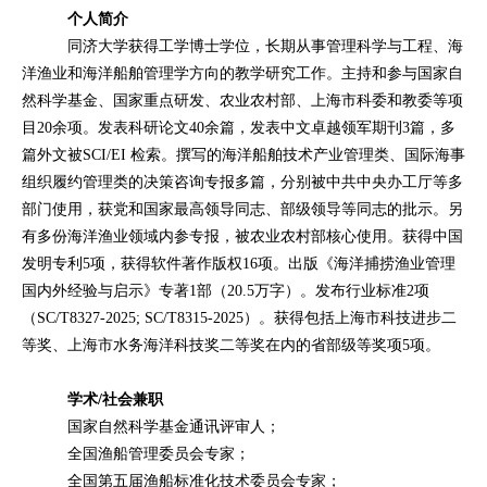
个人简介
同济大学获得工学博士学位，长期从事管理科学与工程、海
洋渔业和海洋船舶管理学方向的教学研究工作。主持和参与国家自
然科学基金、国家重点研发、农业农村部、上海市科委和教委等项
目
20
余项。发表科研论文
40
余篇，发表中文卓越领军期刊
3
篇，多
篇外文被
SCI/EI
检索。撰写的海洋船舶技术产业管理类、国际海事
组织履约管理类的决策咨询专报多篇，分别被中共中央办工厅等多
部门使用，获党和国家最高领导同志、部级领导等同志的批示。另
有多份海洋渔业领域内参专报，被农业农村部核心使用。获得中国
发明专利
5
项，获得软件著作版权
16
项。出版《海洋捕捞渔业管理
国内外经验与启示》专著
1
部（
20.5
万字）。发布行业标准
2
项
（
SC/T8327-2025; SC/T8315-2025
）。获得包括上海市科技进步二
等奖、上海市水务海洋科技奖二等奖在内的省部级等奖项
5
项。
学术
/
社会兼职
国家自然科学基金通讯评审人；
全国渔船管理委员会专家；
全国第五届渔船标准化技术委员会专家；