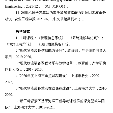
Analysis of China
’
s OffshoreFishery[J].Journal of Marine Science and
Engineering
，
2021-12
，（
SCI, JCR Q1
）。
14. 利用机器学习算法的海洋渔船捕捞能力影响因素权重分
析
[J].
农业工程学报
,2021-07,
（中文卓越期刊
/EI
）。
教学研究
1.
主讲课程：《管理信息系统》；《系统建模与仿真》；
《海洋工程导论》；《现代物流装备》等。
2.
“现代物流装备信息能力提升”，教育部，产学研协同育人
项目，
2019-2020
。
3.
“现代物流装备课程体系与教学改革”，教育部，产学研协
同育人项目，
2017-2018
。
4.
“
2020
年度上海市重点课程建设”，上海市教委，
2020-
2022
。
5.
“现代物流装备重点在线课程建设”，上海海洋大学，
2018-
2020
。
6.
“新工科背景下基于海洋工程导论课程群的探究型教学团
队”，上海海洋大学，
2019-2021
。