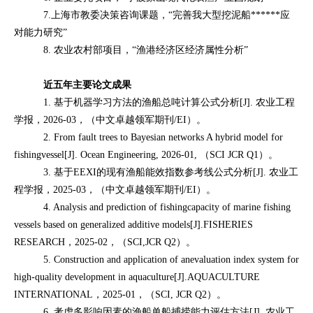
7.
上海市教委决策咨询课题，“完善我大型挖泥船
******
应
对能力研究”
8.
农业农村部项目，“渔港经济区经济属性分析”
近五年主要论文成果
1.
基于机器学习方法的渔船总吨计算公式分析
[J].
农业工程
学报，
2026-03
，（中文卓越领军期刊
/EI
）。
2.
From fault trees to Bayesian networks A hybrid model for
fishingvessel[J]. Ocean Engineering, 2026-01,
（
SCI JCR Q1
）。
3.
基于
EEXI
的现有渔船能效指数参考线公式分析
[J].
农业工
程学报，
2025-03
，（中文卓越领军期刊
/EI
）。
4. Analysis and prediction of fishingcapacity of marine fishing
vessels based on generalized additive models[J].FISHERIES
RESEARCH
，
2025-02
，（
SCI,JCR Q2
）。
5. Construction and application of anevaluation index system for
high-quality development in aquaculture[J].AQUACULTURE
INTERNATIONAL
，
2025-01
，（
SCI, JCR Q2
）。
6.
考虑多影响因素的渔船单船捕捞能力评估方法
[J].
农业工