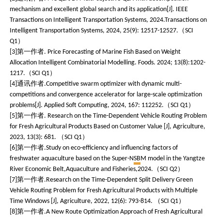
mechanism and excellent global search and its application[J]. IEEE
Transactions on Intelligent Transportation Systems, 2024.Transactions on
（
Intelligent Transportation Systems, 2024, 25(9): 12517-12527.
SCI
）
Q1
第一作者
[3]
. Price Forecasting of Marine Fish Based on Weight
Allocation Intelligent Combinatorial Modelling. Foods. 2024; 13(8):1202-
（
）
1217.
SCI Q1
通讯作者
[4]
.Competitive swarm optimizer with dynamic multi-
competitions and convergence accelerator for large-scale optimization
（
）
problems[J]. Applied Soft Computing, 2024, 167: 112252.
SCI Q1
第一作者
[5]
. Research on the Time-Dependent Vehicle Routing Problem
for Fresh Agricultural Products Based on Customer Value [J], Agriculture,
（
）
2023, 13(3): 681.
SCI Q1
第一作者
[6]
.Study on eco-efficiency and influencing factors of
freshwater aquaculture based on the Super-N
SB
M model in the Yangtze
（
）
River Economic Belt,Aquaculture and Fisheries,2024.
SCI Q2
第一作者
[7]
.Research on the Time-Dependent Split Delivery Green
Vehicle Routing Problem for Fresh Agricultural Products with Multiple
（
）
Time Windows [J], Agriculture, 2022, 12(6): 793-814.
SCI Q1
第一作者
[8]
.A New Route Optimization Approach of Fresh Agricultural