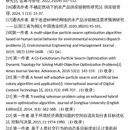
研究
运筹与管理
[J].
, 2022,31(09):107-112.
通讯作者
不确定扰动下的农产品供应链韧性研究
供应链管
[16]
.
[J].
理
, 2024, 5 (11): 21-37.
通讯作者
基于改进
神经网络的水产品冷链物流需求预测研究
[17]
.
BP
——以浙江省为例
中国渔业经济
[J].
,2020,38(05):93-101.
第一作者
[18]
. A multi-objective particle swarm optimization algorithm
based on human social behavior for environmental economics dispatch
problems [J]. Environmental Engineering and Management Journal ,
（
）
2019, 18(7):1599-1608.
SCI Q4
第一作者
[19]
. A Co-Evolutionary Particle Swarm Optimization with
Dynamic Topology for Solving Multi-Objective Optimization Problems[J],
（
收录）
Ames Journal Sseries: Advances A, 2016 53(1): 145-159.
EI
第一作者
[20]
.A Novel self-adaptive particle swarm and artificial bee
colony algorithm and application[J], International Journal of Digital
（
收录）
Content Technology [J], 2013,7(3): 698-707.
EI
第一作者
[21]
.Traveling salesman problem using an enhanced hybrid
swarm optimization algorithm. Journal of Donghua University (English
（
收录）
Edition)[J] ,2014, 3(3): 362-368.
EI
第一作者
基于环境经济调度问题的空间自适应划分多目标优化
[22]
.
控制与决策
（
收录）
[J].
,2015,11:1974-1980.
EI
第一作者
基于人类社交行为的动态多目标优化
计算机科
[23]
.
[J].