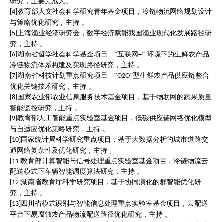
研究，主要完成人。
教育部人文社会科学研究青年基金项目，冷链物流网络规划设计
[4]
与策略优化研究，主持 。
上海渔业经济研究会，数字经济赋能我国渔业现代化发展路径研
[5]
究，主持 。
湖南省哲学社会科学基金项目，“互联网
” 环境下的生鲜农产品
[6]
+
冷链物流体系构建及实现路径研究，主持 。
湖南省科技计划重点研究项目，“
”型生鲜农产品供应链整合
[7]
O2O
优化关键技术研究，主持 。
国家农业部农业信息服务技术基金项目，基于物联网的蔬果质量
[8]
智能监控研究，主持 。
教育部人工智能重点实验室基金项目，低碳供应链网络优化模型
[9]
与自适应优化策略研究，主持 。
国家统计局科学研究重点项目，基于大数据分析的城市道路交
[10]
通网络复杂性及优化研究，主持 。
教育部计算智能与信号处理重点实验室基金项目，冷链物流云
[11]
配送模式下车辆智能调度算法研究，主持 。
湖南省教育厅科学研究项目，基于协同演化的群智能优化研
[12]
究，主持 。
四川省模式识别与智能信息处理重点实验室基金项目，云配送
[13]
平台下易腐蚀农产品物流配送路径优化研究，主持 。