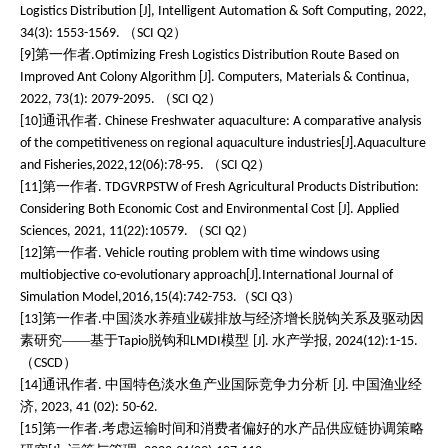
Logistics Distribution [J], Intelligent Automation & Soft Computing, 2022,
（
）
34(3): 1553-1569.
SCI Q2
第一作者
[9]
.Optimizing Fresh Logistics Distribution Route Based on
Improved Ant Colony Algorithm [J]. Computers, Materials & Continua,
（
）
2022, 73(1): 2079-2095.
SCI Q2
通讯作者
[10]
. Chinese Freshwater aquaculture: A comparative analysis
of the competitiveness on regional aquaculture industries[J].Aquaculture
（
）
and Fisheries,2022,12(06):78-95.
SCI Q2
第一作者
[11]
. TDGVRPSTW of Fresh Agricultural Products Distribution:
Considering Both Economic Cost and Environmental Cost [J]. Applied
（
）
Sciences, 2021, 11(22):10579.
SCI Q2
第一作者
[12]
. Vehicle routing problem with time windows using
multiobjective co-evolutionary approach[J].International Journal of
（
）
Simulation Model,2016,15(4):742-753.
SCI Q3
第一作者
中国淡水养殖业碳排放与经济增长脱钩关系及驱动因
[13]
.
素研究——基于
脱钩和
模型
水产学报
Tapio
LMDI
[J].
, 2024(12):1-15.
（
）
CSCD
通讯作者
中国特色淡水鱼产业国际竞争力分析
中国渔业经
[14]
.
[J].
济
, 2023, 41 (02): 50-62.
第一作者
考虑运输时间和消费者偏好的水产品供应链协调策略
[15]
.