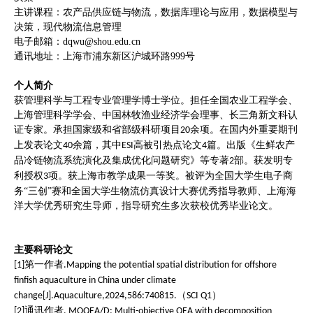
主讲课程：农产品供应链与物流，数据库理论与应用，数据模型与
决策，现代物流信息管理
电子邮箱：dqwu@shou.edu.cn
通讯地址：上海市浦东新区沪城环路999号
个人简介
获管理科学与工程专业管理学博士学位。担任全国农业工程学会、
上海管理科学学会、中国林牧渔业经济学会理事、长三角新文科认
证专家。承担国家级和省部级科研项目
余项。在国内外重要期刊
20
上发表论文
余篇，其中
高被引热点论文
篇。出版《生鲜农产
40
ESI
4
品冷链物流系统演化及集成优化问题研究》等专著
部。获发明专
2
利授权
项。获上海市教学成果一等奖。被评为全国大学生电子商
3
务“三创”赛和全国大学生物流仿真设计大赛优秀指导教师、上海海
洋大学优秀研究生导师，指导研究生多次获校优秀毕业论文。
主要科研论文
第一作者
[1]
.Mapping the potential spatial distribution for offshore
finfish aquaculture in China under climate
（
）
change[J].Aquaculture,2024,586:740815.
SCI Q1
通讯作者
[2]
. MOQEA/D: Multi-objective QEA with decomposition