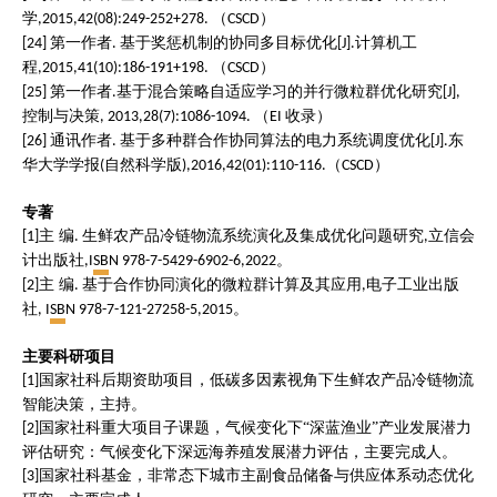
学
（
）
,2015,42(08):249-252+278.
CSCD
第一作者
基于奖惩机制的协同多目标优化
计算机工
[24]
.
[J].
程
（
）
,2015,41(10):186-191+198.
CSCD
第一作者
基于混合策略自适应学习的并行微粒群优化研究
[25]
.
[J],
控制与决策
（
收录）
, 2013,28(7):1086-1094.
EI
通讯作者
基于多种群合作协同算法的电力系统调度优化
东
[26]
.
[J].
华大学学报
自然科学版
（
）
(
),2016,42(01):110-116.
CSCD
专著
主 编
生鲜农产品冷链物流系统演化及集成优化问题研究
立信会
[1]
.
,
计出版社
。
,I
SB
N 978-7-5429-6902-6,2022
主 编
基于合作协同演化的微粒群计算及其应用
电子工业出版
[2]
.
,
社
。
, I
SB
N 978-7-121-27258-5,2015
主要科研项目
国家社科后期资助项目，低碳多因素视角下生鲜农产品冷链物流
[1]
智能决策，主持。
国家社科重大项目子课题，气候变化下“深蓝渔业”产业发展潜力
[2]
评估研究：气候变化下深远海养殖发展潜力评估，主要完成人。
国家社科基金，非常态下城市主副食品储备与供应体系动态优化
[3]