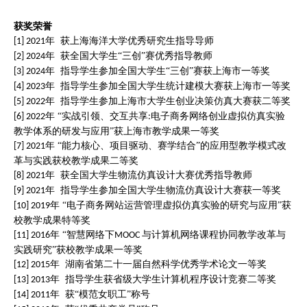
获奖荣誉
年 获上海海洋大学优秀研究生指导导师
[1] 2021
年 获全国大学生“三创”赛优秀指导教师
[2] 2024
年 指导学生参加全国大学生“三创”赛获上海市一等奖
[3] 2024
年 指导学生参加全国大学生统计建模大赛获上海市一等奖
[4] 2023
年 指导学生参加上海市大学生创业决策仿真大赛获二等奖
[5] 2022
年 “实战引领、交互共享
电子商务网络创业虚拟仿真实验
[6] 2022
:
教学体系的研发与应用”获上海市教学成果一等奖
年 “能力核心、项目驱动、赛学结合”的应用型教学模式改
[7] 2021
革与实践获校教学成果二等奖
年 获全国大学生物流仿真设计大赛优秀指导教师
[8] 2021
年 指导学生参加全国大学生物流仿真设计大赛获一等奖
[9] 2021
年 “电子商务网站运营管理虚拟仿真实验的研究与应用”获
[10] 2019
校教学成果特等奖
年 “智慧网络下
与计算机网络课程协同教学改革与
[11] 2016
MOOC
实践研究”获校教学成果一等奖
年 湖南省第二十一届自然科学优秀学术论文一等奖
[12] 2015
年 指导学生获省级大学生计算机程序设计竞赛二等奖
[13] 2013
年 获“模范女职工”称号
[14] 2011