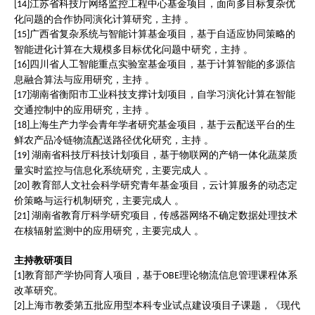
江苏省科技厅网络监控工程中心基金项目，面向多目标复杂优
[14]
化问题的合作协同演化计算研究，主持 。
广西省复杂系统与智能计算基金项目，基于自适应协同策略的
[15]
智能进化计算在大规模多目标优化问题中研究，主持 。
四川省人工智能重点实验室基金项目，基于计算智能的多源信
[16]
息融合算法与应用研究，主持 。
湖南省衡阳市工业科技支撑计划项目，自学习演化计算在智能
[17]
交通控制中的应用研究，主持 。
上海生产力学会青年学者研究基金项目，基于云配送平台的生
[18]
鲜农产品冷链物流配送路径优化研究，主持 。
湖南省科技厅科技计划项目，基于物联网的产销一体化蔬菜质
[19]
量实时监控与信息化系统研究，主要完成人 。
教育部人文社会科学研究青年基金项目，云计算服务的动态定
[20]
价策略与运行机制研究，主要完成人 。
湖南省教育厅科学研究项目，传感器网络不确定数据处理技术
[21]
在核辐射监测中的应用研究，主要完成人 。
主持教研项目
教育部产学协同育人项目，基于
理论物流信息管理课程体系
[1]
OBE
改革研究。
上海市教委第五批应用型本科专业试点建设项目子课题，《现代
[2]