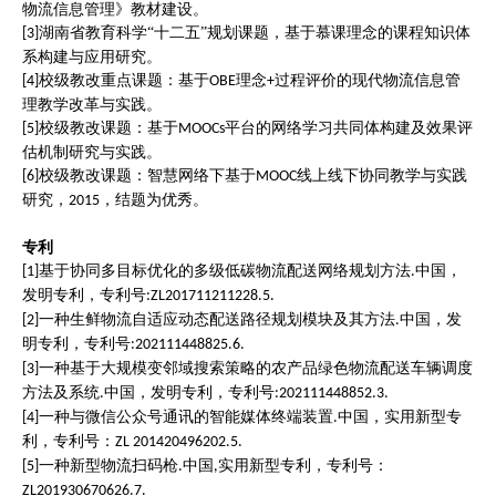
物流信息管理》教材建设。
湖南省教育科学“十二五”规划课题，基于慕课理念的课程知识体
[3]
系构建与应用研究。
校级教改重点课题：基于
理念
过程评价的现代物流信息管
[4]
OBE
+
理教学改革与实践。
校级教改课题：基于
平台的网络学习共同体构建及效果评
[5]
MOOCs
估机制研究与实践。
校级教改课题：智慧网络下基于
线上线下协同教学与实践
[6]
MOOC
研究，
，结题为优秀。
2015
专
利
基于协同多目标优化的多级低碳物流配送网络规划方法
中国，
[1]
.
发明专利，专利号
:ZL201711211228.5.
一种生鲜物流自适应动态配送路径规划模块及其方法
中国，发
[2]
.
明专利，专利号
:202111448825.6.
一种基于大规模变邻域搜索策略的农产品绿色物流配送车辆调度
[3]
方法及系统
中国，发明专利，专利号
.
:202111448852.3.
一种与微信公众号通讯的智能媒体终端装置
中国，实用新型专
[4]
.
利，专利号：
ZL 201420496202.5.
一种新型物流扫码枪
中国
实用新型专利，专利号：
[5]
.
,
ZL201930670626.7.