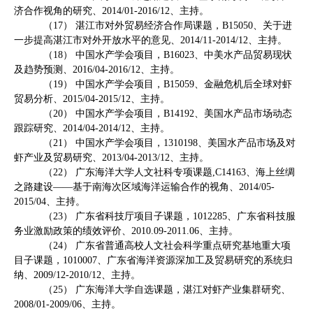
济合作视角的研究、
2014/01-2016/12
、主持。
（
17
） 湛江市对外贸易经济合作局课题，
B15050
、关于进
一步提高湛江市对外开放水平的意见、
2014/11-2014/12
、主持。
（
18
） 中国水产学会项目，
B16023
、中美水产品贸易现状
及趋势预测、
2016/04-2016/12
、主持。
（
19
） 中国水产学会项目，
B15059
、金融危机后全球对虾
贸易分析、
2015/04-2015/12
、主持。
（
20
） 中国水产学会项目，
B14192
、美国水产品市场动态
跟踪研究、
2014/04-2014/12
、主持。
（
21
） 中国水产学会项目，
1310198
、美国水产品市场及对
虾产业及贸易研究、
2013/04-2013/12
、主持。
（
22
） 广东海洋大学人文社科专项课题
,C14163
、海上丝绸
之路建设——基于南海次区域海洋运输合作的视角、
2014/05-
2015/04
、主持。
（
23
） 广东省科技厅项目子课题，
1012285
、广东省科技服
务业激励政策的绩效评价、
2010.09-2011.06
、主持。
（
24
） 广东省普通高校人文社会科学重点研究基地重大项
目子课题，
1010007
、广东省海洋资源深加工及贸易研究的系统归
纳、
2009/12-2010/12
、主持。
（
25
） 广东海洋大学自选课题，湛江对虾产业集群研究、
2008/01-2009/06
、主持。