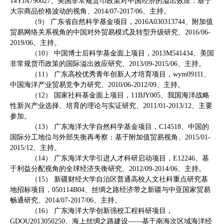
14YJA790027
、美国非常规货币政策对中国经济的溢出效应：基于
大宗商品价格波动的视角、
2014/07-2017/06
、主持。
（
9
） 广东省自然科学基金项目，
2016A030313744
、附加值
贸易网络关系视角的中国对外贸易模式及转型升级研究、
2016/06-
2019/06
、主持。
（
10
） 中国博士后科学基金面上项目，
2013M541434
、美国
非常规货币政策的国际溢出效应研究、
2013/09-2015/06
、主持。
（
11
） 广东高校优秀青年创新人才培育项目，
wym09111
、
中国海洋产业贸易竞争力研究、
2010/06-2012/09
、主持。
（
12
） 国家社科基金面上项目，
11BJY005
、我国海洋战略
性新兴产业选择、培育的理论与实证研究、
2011/01-2013/12
、主要
参加。
（
13
） 广东海洋大学自然科学基金项目，
C14518
、中国的
国际分工地位与外部失衡再考察：基于附加值贸易视角、
2015/01-
2015/12
、主持。
（
14
） 广东海洋大学引进人才科研启动项目，
E12246
、基
于利益分配视角的全球经济失衡研究、
2012/09-2014/06
、主持。
（
15
） 新疆财经大学自治区普通高校人文社科重点研究基
地招标项目，
050114B04
、丝绸之路经济带之新疆与中亚国家贸易
畅通研究、
2014/07-2017/06
、主持。
（
16
） 广东海洋大学创新强校工程科研项目，
GDOU2013050250
、海上丝绸之路建设——基于南海次区域海洋经