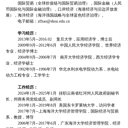
国际贸易（全球价值链与国际贸易治理），国际金融（人民
币国际化与国际金融治理），口岸经济（海港经济与沿边开放发
展），海洋经济（海洋强国战略与全球蓝色经济治理）。
电子邮箱：
zfliao@shou.edu.cn
学习经历：
2013
年
5
月
--2016.02
复旦大学，应用经济学，博士后
2009
年
9
月
--2012
年
6
月
中国人民大学经济学院， 世界经济
专业，经济学博士
2004
年
9
月
--2006
年
7
月
南开大学经济学院，西方经济学专
业，经济学硕士
1992
年
9
月
--1996
年
7
月
华北水利水电学院动力系，水电站
动力工程专业，工学学士
工作经历：
2024
年
1
月
--2025
年
1
月
挂职云南省红河州人民政府副秘书
长，州商务局党组成员、副局长
2019
年
1
月
--2019
年
8
月
美国东卡罗莱纳大学，访问学者
2017
年
7
月
--
上海海洋大学经济管理学院，国际经济与贸易
系，教授，博导
2006
年
7
月
--2017
年
6
月，广东海洋大学经济管理学院，经济