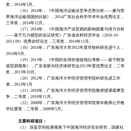
奖，
2014
年
5
月。
（
16
）
2014
年，《中国海洋运输业竞争态势分析——兼与世
界海洋运输强国的比较》，
2014
广东社会科学学术年会优秀论文，
三等奖，
2014
年
12
月。
（
17
）
2014
年，《中国海洋产业贸易的影响因素与潜力分析
——基于引力模型的实证研究》广东省农村经济学会（
2010.10-
2013.09
）优秀农经论文，三等奖，
2014
年
11
月。
（
18
）
2014
年，广东海洋大学
2012
年度学校科研先进个人，
2014
年
9
月。
（
19
）
2013
年，《中国的全球价值链地位考察——基于附加
值贸易视角》，广东省新兴经济体研究会
2013
年度优秀论文，二等
奖，
2013
年
10
月。
（
20
）
2012
年，广东海洋大学经济管理学院科研先进工作
者，
2013
年
1
月
（
21
）
2010
年，广东海洋大学经济管理学院教师授课观摩竞
争，二等奖，
2010
年
11
月。
（
22
）
2008
年，广东海洋大学经济管理学院青年教师公开教
学比赛奖，二等奖，
2008
年
5
月。
主要科研项目：
（
1
） 深蓝空间拓展视角下中国海洋经济安全研究，国家社