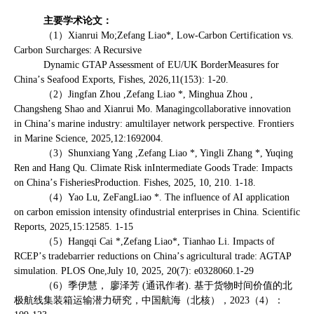
主要学术论文：
（
1
）
Xianrui Mo;Zefang Liao*, Low-Carbon Certification vs.
Carbon Surcharges: A Recursive
Dynamic GTAP Assessment of EU/UK BorderMeasures for
China
’
s Seafood Exports, Fishes, 2026,11(153): 1-20.
（
2
）
Jingfan Zhou ,Zefang Liao *, Minghua Zhou ,
Changsheng Shao and Xianrui Mo. Managingcollaborative innovation
in China
’
s marine industry: amultilayer network perspective. Frontiers
in Marine Science, 2025,12:1692004.
（
3
）
Shunxiang Yang ,Zefang Liao *, Yingli Zhang *, Yuqing
Ren and Hang Qu. Climate Risk inIntermediate Goods Trade: Impacts
on China
’
s FisheriesProduction. Fishes, 2025, 10, 210. 1-18.
（
4
）
Yao Lu, ZeFangLiao *. The influence of AI application
on carbon emission intensity ofindustrial enterprises in China. Scientific
Reports, 2025,15:12585. 1-15
（
5
）
Hangqi Cai *,Zefang Liao*, Tianhao Li. Impacts of
RCEP
’
s tradebarrier reductions on China
’
s agricultural trade: AGTAP
simulation. PLOS One,July 10, 2025, 20(7): e0328060.1-29
（
6
）季伊慧， 廖泽芳
(
通讯作者
).
基于货物时间价值的北
极航线集装箱运输潜力研究，中国航海（北核），
2023
（
4
）：