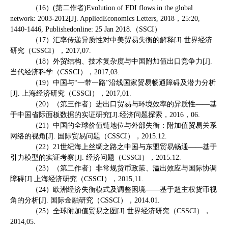
（
16
）
(
第二作者
)Evolution of FDI flows in the global
network: 2003-2012[J]. AppliedEconomics Letters, 2018
，
25:20,
1440-1446, Publishedonline: 25 Jan 2018.
（
SSCI
）
（
17
）汇率传递异质性对中美贸易失衡的解释
[J].
世界经济
研究（
CSSCI
），
2017,07.
（
18
）外贸结构、技术复杂度与中国附加值出口竞争力
[J].
当代经济科学（
CSSCI
），
2017,03.
（
19
）中国与“一带一路”沿线国家贸易畅通障碍及潜力分析
[J].
上海经济研究（
CSSCI
），
2017,01.
（
20
）（第三作者）进出口贸易与环境效率的异质性——基
于中国省际面板数据的实证研究
[J].
经济问题探索，
2016
，
06.
（
21
）中国的全球价值链地位与外部失衡：附加值贸易关系
网络的视角
[J].
国际贸易问题（
CSSCI
），
2015.12.
（
22
）
21
世纪海上丝绸之路之中国与东盟贸易畅通——基于
引力模型的实证考察
[J].
经济问题（
CSSCI
），
2015.12.
（
23
）（第二作者）非常规货币政策、溢出效应与国际协调
障碍
[J].
上海经济研究（
CSSCI
），
2015,11.
（
24
）欧洲经济失衡模式及调整困境——基于超主权货币视
角的分析
[J].
国际金融研究（
CSSCI
），
2014.01.
（
25
）全球附加值贸易之图
[J].
世界经济研究（
CSSCI
），
2014,05.