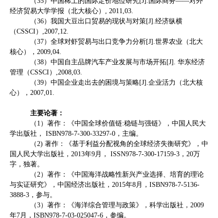
（
35
）中国稀土的国际定价地位研究
[J].
国际商务——对外
经济贸易大学学报（北大核心）
, 2011,03.
（
36
）我国大豆出口贸易的现状与对策
[J].
经济纵横
（
CSSCI
）
,2007,12.
（
37
）全球对虾贸易与出口竞争力分析
[J].
世界农业（北大
核心），
2009,04.
（
38
）中国自主品牌汽车产业发展与市场开拓
[J].
华东经济
管理（
CSSCI
）
,2008,03.
（
39
）中国企业走出去的困境与策略
[J].
企业活力（北大核
心），
2007,01.
主要论著：
（
1
）著作：《中国全球价值链
:
稳链与强链》，中国人民大
学出版社，
ISBN978-7-300-33297-0
，主编。
（
2)
著作：《基于利益分配视角的全球经济失衡研究》，中
国人民大学出版社，
2013
年
9
月，
ISSN978-7-300-17159-3
，
20
万
字，独著。
（
2
）著作：《中国海洋战略性新兴产业选择、培育的理论
与实证研究》，中国经济出版社，
2015
年
8
月，
ISBN978-7-5136-
3888-3
，参与。
（
3
）著作：《海洋综合管理与政策》，科学出版社，
2009
年
7
月，
ISBN978-7-03-025047-6
，参编。