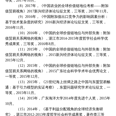
等奖，
2017
年
10
月。
（
8
）
2017
年，《中国农业的全球价值链地位考察——附加
值贸易视角》
2017
新兴经济体论坛征文奖，三等奖，
2017
年
11
月。
（
9
）
2016
年，《中国附加值出口竞争力的影响因素分析：
基于技术复杂度的研究》
2016
新兴经济体论坛征文奖，三等奖，
2016
年
11
月。
（
10
）
2016
年，《中国的全球价值链地位与外部失衡：附加
值贸易关系网络的视角》，湛江市
2014-2015
年度哲学社会科学优
秀成果奖，三等奖，
2016
年
8
月。
（
11
）
2015
年，《中国的全球价值链地位与外部失衡：附加
值贸易关系网络的视角》，
2015
新兴经济体论坛征文奖，三等奖，
2015
年
12
月。
（
12
）
2015
年，《中国的全球价值链地位与外部失衡：附加
值贸易关系网络的视角》，
2015
广东社会科学学术年会优秀论文，
一等奖，
2015
年
12
月。
（
13
）
2015
年，《
21
世纪海上丝绸之路之中国与东盟贸易畅
通：基于引力模型的实证考察》，东盟问题研究学术论坛征文，一
等奖，
2015
年
11
月。
（
14
）
2015
年，广东海洋大学
2014
年度先进个人奖，
2015
年
10
月。
（
15
）
2014
年，《基于利益分配视角的全球经济失衡研
究》，湛江市
2012-2013
年度哲学社会科学成果奖，著作类三等