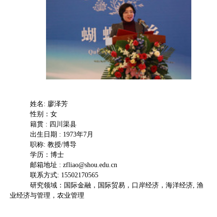
姓名
:
廖泽芳
性别：女
籍贯
:
四川渠县
出生日期
: 1973
年
7
月
职称
:
教授
/
博导
学历：博士
邮箱地址
: zfliao@shou.edu.cn
联系方式
: 15502170565
研究领域：国际金融，国际贸易，口岸经济，海洋经济
,
渔
业经济与管理，农业管理