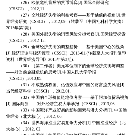
（
26
）欧债危机背后的货币博弈
[J].
国际金融研究
（
CSSCI
），
2012,11.
（
27
）全球经济失衡的利益考察——基于估值的视角
[J].
世
界经济研究（
CSSCI
），
2012,09.
（转载至《中国社科科学文摘》
2013
年第
1
期）
.
（
28
）美国外部失衡的消费风险分担考察
[J].
国际经贸探索
（
CSSCI
），
2012-12.
（
29
）全球经济失衡的调整趋势——基于美国中心的视角
[J].
经济理论与经济管理（
CSSCI
）
,2013-01.(
转载至人大报刊复印
资料《世界经济导刊》
2013
年第
3
期
).
（
30
）（第二作者）美元本位制下的全球经济失衡与调整
——对当前金融危机的思考
[J].
中国人民大学学报
（
CSSCI
）
,2010,05.
（
31
）不成熟债权国、估值效应与中国的财富流失风险
[J].
当代经济科学（
CSSCI
），
2012,01.
（
32
）中国的全球价值链地位考察——基于附加值贸易视角
[J].
国际商务——对外经济贸易大学学报（
CSSCI
）
,2013,06.
（
33
）中国海洋产业贸易的影响因素与潜力分析
[J].
中国渔
业经济（北大核心）
, 2012, 06.
（
34
）世界海洋渔业贸易竞争力分析
[J].
中国渔业经济（北
大核心）
, 2012, 02.