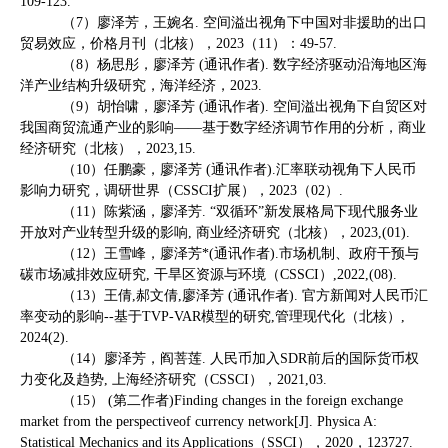
109-123.
（
7
）廖泽芳，王婉名
.
空间溢出视角下中国对非援助的出口
贸易效应，价格月刊（北核），
2023
（
11
）：
49-57.
（
8
）杨思彤，廖泽芳
(
通讯作者
).
数字经济驱动沿海地区海
洋产业结构升级研究，海洋经济，
2023.
（
9
）胡怡啸，廖泽芳
(
通讯作者
).
空间溢出视角下自贸区对
我国商贸流通产业的影响——基于数字经济调节作用的分析，商业
经济研究（北核），
2023,15.
（
10
）任鹏豪，廖泽芳
(
通讯作者
).
汇率联动视角下人民币
影响力研究，调研世界（
CSSCI
扩展），
2023
（
02
）
.
（
11
）陈紫涵，廖泽芳
.
“双循环”新发展格局下现代服务业
开放对产业转型升级的影响
,
商业经济研究（北核），
2023,(01).
（
12
）王雪峰，廖泽芳
*(
通讯作者
).
市场机制、政府干预与
碳市场减排效应研究
,
干旱区资源与环境（
CSSCI
）
,2022,(08).
（
13
）王倩
,
郝文倩
,
廖泽芳
(
通讯作者
).
官方新闻对人民币汇
率变动的影响
--
基于
TVP-VAR
模型的研究
,
管理现代化（北核）
,
2024(2).
（
14
）廖泽芳，阎菩莲
.
人民币加入
SDR
前后的国际货币权
力变化及趋势
,
上海经济研究（
CSSCI
），
2021,03.
（
15
）
(
第二作者
)Finding changes in the foreign exchange
market from the perspectiveof currency network[J]. Physica A:
Statistical Mechanics and its Applications
（
SSCI
），
2020
，
123727.