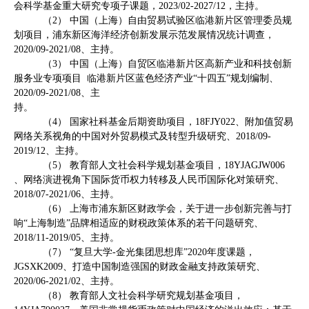
会科学基金重大研究专项子课题，
2023/02-2027/12
，主持。
（
2
） 中国（上海）自由贸易试验区临港新片区管理委员规
划项目，浦东新区海洋经济创新发展示范发展情况统计调查，
2020/09-2021/08
、主持。
（
3
） 中国（上海）自贸区临港新片区高新产业和科技创新
服务业专项项目
临港新片区蓝色经济产业“十四五”规划编制、
2020/09-2021/08
、主
持。
（
4
） 国家社科基金后期资助项目，
18FJY022
、附加值贸易
网络关系视角的中国对外贸易模式及转型升级研究、
2018/09-
2019/12
、主持。
（
5
） 教育部人文社会科学规划基金项目，
18YJAGJW006
、网络演进视角下国际货币权力转移及人民币国际化对策研究、
2018/07-2021/06
、主持。
（
6
） 上海市浦东新区财政学会，关于进一步创新完善与打
响“上海制造”品牌相适应的财税政策体系的若干问题研究、
2018/11-2019/05
、主持。
（
7
） “复旦大学
-
金光集团思想库”
2020
年度课题，
JGSXK2009
、打造中国制造强国的财政金融支持政策研究、
2020/06-2021/02
、主持。
（
8
） 教育部人文社会科学研究规划基金项目，