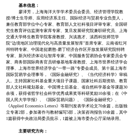
基本信息：
廖泽芳，上海海洋大学学术委员会委员、经济管理学院教
授
/
博士生导师、应用经济系主任、国际经济与贸易专业负责人，
兼任教育部学位中心专家、教育部人文社科项目评审专家、全国研
究生教育评估监测专家库专家、复旦发展研究院兼职研究员、上海
交通大学终生教育学院客座教授、兴滇惠才、滇西科技师范学
院“边境地区治理现代化与高质量发展智库”首席专家、云南省红河
州特聘专家、中国老挝磨憨
-
磨丁经济合作区开放发展研究院特聘
专家、新兴经济体论坛智库专家、中国服务贸易协会专家委员会专
家、商务部国际商务官员研修基地客座教授、上海市世界经济学会
理事、上海市世界经济学会“一带一路”专委会成员、第十届上海市
国际贸易学会理事等，《国际金融研究》、《当代经济科学》审稿
人。主持国家社科基金重大项目子课题、国家社科后期资助、教育
部人文社科规划基金、中国博士后基金、省自然科学基金等课题
30
余项，获得省哲学社会科学优秀成果奖等科研奖励
10
余项；在《中
国人民大学学报》、《国际贸易问题》、《国际金融研究》、
《
Applied Economics Letters
》等期刊发表学术论文
70
余篇，出版独
立专著
2
部，参加著作与教材编写
5
部，决策咨询报告
10
余篇，其中
1
篇获得中央政治局委员批示，
1
篇被上海市委办公厅采纳录用。
主要研究方向：