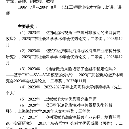
学院，讲师、副教授、教授
1996
年
7
月
--2004
年
8
月，长江工程职业技术学院，助讲、讲
师
主要获奖：
（
1
）
2023
年，《空间溢出视角下中国对非援助的出口贸易
效应》，
2023
广东社会科学学术年会优秀论文，二等奖，
2023
年
12
月
（
2
）
2023
年，《数字经济驱动沿海地区海洋产业结构升级
研究》，
2023
广东社会科学学术年会优秀论文，二等奖，
2023
年
12
月
（
3
）
2023
年，《地缘政治风险增强了金融不稳定性吗？
——基于
TVP
—
SV
—
VAR
模型的分析》，
2023
广东省新兴经济体研
究会
2023
年会优秀论文，二等奖，
2023
年
11
月
（
4
）
2023
年，
2022-2023
学年上海海洋大学师德标兵（先进
个人）
（
5
）
2022
年，上海海洋大学优秀研究生导师
（
6
）
2020
年，《汇率传递异质性对中美贸易失衡的解
释》，上海海洋大学
2020
年人文社科奖，三等奖
（
7
）
2017
年，《中国海洋战略性新兴产业选择、培育的理
论与实证研究》，
2017
广东省哲学社会科学优秀成果（著作），二