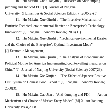
10、Hu Maixiu, Zhou Yanyun，“Research on Antidumping-
jumping and Induced FDI”[J]. Journal of Ningxia
University（Humanities & Social Sciences Edition）,2005.27(3).
11、Hu Maixiu, Xue Qiuzhi，“The Incentive Mechanism of
Extrinsic Technical-environmental Barrier on Enterprise’s Technology
Innovation” [J].Shanghai Economy Review, 2007(11).
12、Hu Maixiu, Xue Qiuzhi，“Technical-environmental Barrier
and the Choice of the Entreprise’s Optimal Investment Mode”
[J].Economic Management,
13、Hu Maixiu, Xue Qiuzhi，“The Analysis of Economic and
Political Motive for America Implementing countervailing measures on
China” [J]. Journal of Nanjing University (Social Science) 2007(23).
14、Hu Maixiu, Xie Xinjian，“The Effect of Japanese Positive
List System on Chinese Food Export ” [J].Shanghai Economy Review,
2008(3).
15、Hu Maixiu, Gao Jian，“Anti-dumping and FDI—— Action
Mechanism and Choice of Market Entry Modes” [M].Xi’An Jiaotong
University Press,2008.