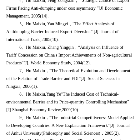
4、Hu Maixiu, Feng Zongxian， “Strategic Choice of Export
Firms Facing Anti-dumping under cost asymmetry ”[J].Economic
Management, 2005(14).
5、Hu Maixiu, Yan Mingyi，“The Effect Analysis of
Antidumping Barrier Induced Export Diversion” [J]. Journal of
International Trade,2005(10).
6、Hu Maixiu, Zhang Yingqin，“Analysis on Influence of
Tariff Concession on China's Import Achievements of Non-agricultural
Products”[J]. World Economy Study, 2004(12).
7、Hu Maixiu，“The Theoretical Evolution and Development
of the Relation of Trade Barrier and FDI”[J]. Social Sciences in
Ningxia, 2006(1).
8、Hu Maixiu,Yang Ye“The Induced Cost of Technical-
environmental Barrier and its Price-quantity Controlling Mechanism”
[J].Shanghai Economy Review,2009(10).
9、Hu Maixiu，“The Industrial Competitiveness Model Applied
to Developing Countries: A New Explanation Framework”[J]. Journal
of Anhui University(Philosophy and Social Sciences)，2005(2).